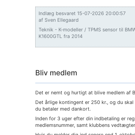
Indlæg besvaret 15-07-2026 20:00:57
af Sven Ellegaard
Teknik - K-modeller / TPMS sensor til BM
K1600GTL fra 2014
Bliv medlem
Det er nemt og hurtigt at blive medlem a
Det årlige kontingent er 250 kr., og du ska
du betaler med dankort.
Inden for 3 uger efter din indbetaling er re
medlemsnummer, samt klubbens vedtægter
Hvis du melder dig ind senere end 1. oktob