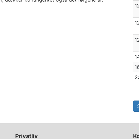
1
1
1
1
1
2
Privatliv
K