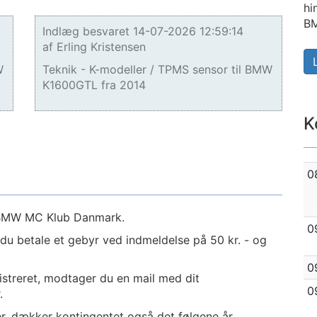
hi
BM
Indlæg besvaret 14-07-2026 12:59:14
af Erling Kristensen
W
Teknik - K-modeller / TPMS sensor til BMW
K1600GTL fra 2014
K
0
f BMW MC Klub Danmark.
0
l du betale et gebyr ved indmeldelse på 50 kr. - og
0
gistreret, modtager du en mail med dit
0
.
er, dækker kontingentet også det følgene år.