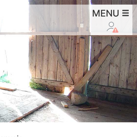
×
MENU